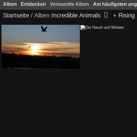
Alben
Entdecken
Verwandte Alben
Am häufigsten an
Startseite
/ Alben
Incredible Animals
+
Rising
Sonne und Möwen
Die Havel und Möw