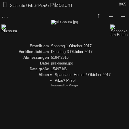
Pilzbaum
8/65
Startseite
/
Pilze? Pilze!
/
Erstellt am
Sonntag 1 Oktober 2017
Veröffentlicht am
Dienstag 3 Oktober 2017
Abmessungen
5184*2916
Datei
pilz-baum.jpg
Dateigröße
15497 kB
Alben
Spandauer Herbst
/
Oktober 2017
Pilze? Pilze!
Powered by
Piwigo