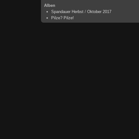
Alben
Spandauer Herbst
/
Oktober 2017
Pilze? Pilze!