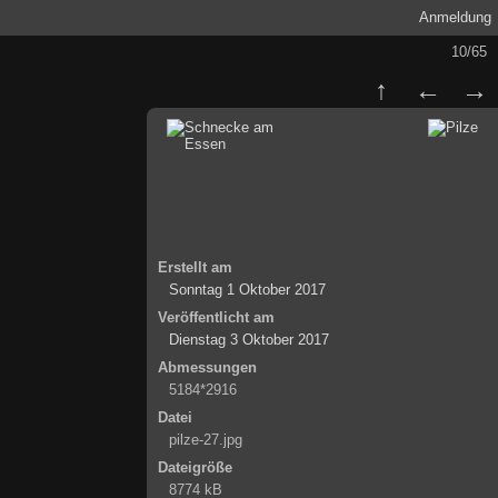
Anmeldung
10/65
Erstellt am
Sonntag 1 Oktober 2017
Veröffentlicht am
Dienstag 3 Oktober 2017
Abmessungen
5184*2916
Datei
pilze-27.jpg
Dateigröße
8774 kB