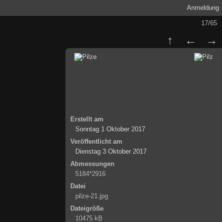
Anmeldung
17/65
Erstellt am
Sonntag 1 Oktober 2017
Veröffentlicht am
Dienstag 3 Oktober 2017
Abmessungen
5184*2916
Datei
pilze-21.jpg
Dateigröße
10475 kB