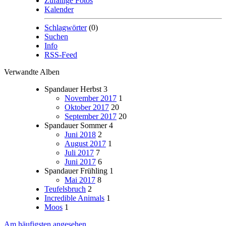
Zufällige Fotos
Kalender
Schlagwörter
(0)
Suchen
Info
RSS-Feed
Verwandte Alben
Spandauer Herbst
3
November 2017
1
Oktober 2017
20
September 2017
20
Spandauer Sommer
4
Juni 2018
2
August 2017
1
Juli 2017
7
Juni 2017
6
Spandauer Frühling
1
Mai 2017
8
Teufelsbruch
2
Incredible Animals
1
Moos
1
Am häufigsten angesehen