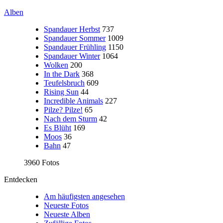
Alben
Spandauer Herbst
737
Spandauer Sommer
1009
Spandauer Frühling
1150
Spandauer Winter
1064
Wolken
200
In the Dark
368
Teufelsbruch
609
Rising Sun
44
Incredible Animals
227
Pilze? Pilze!
65
Nach dem Sturm
42
Es Blüht
169
Moos
36
Bahn
47
3960 Fotos
Entdecken
Am häufigsten angesehen
Neueste Fotos
Neueste Alben