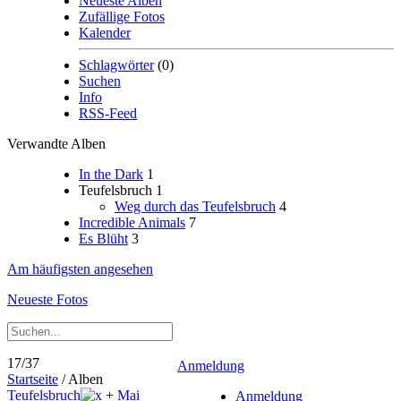
Neueste Alben
Zufällige Fotos
Kalender
Schlagwörter
(0)
Suchen
Info
RSS-Feed
Verwandte Alben
In the Dark
1
Teufelsbruch
1
Weg durch das Teufelsbruch
4
Incredible Animals
7
Es Blüht
3
Am häufigsten angesehen
Neueste Fotos
17/37
Anmeldung
Startseite
/ Alben
Teufelsbruch
+
Mai
Anmeldung