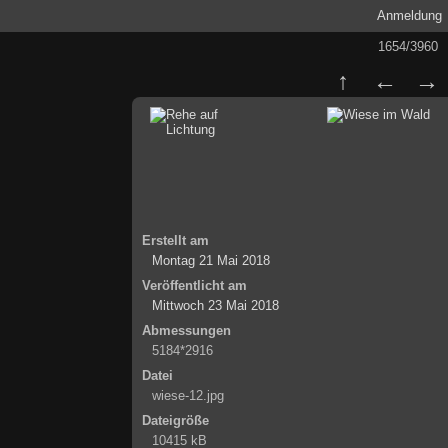
Anmeldung
1654/3960
Erstellt am
Montag 21 Mai 2018
Veröffentlicht am
Mittwoch 23 Mai 2018
Abmessungen
5184*2916
Datei
wiese-12.jpg
Dateigröße
10415 kB