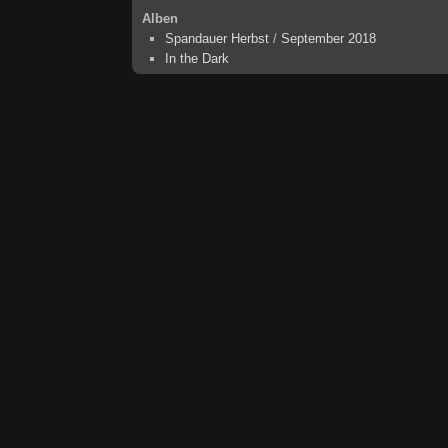
Alben
Spandauer Herbst
/
September 2018
In the Dark