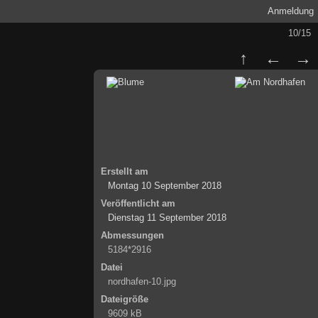
Anmeldung
10/15
Erstellt am
Montag 10 September 2018
Veröffentlicht am
Dienstag 11 September 2018
Abmessungen
5184*2916
Datei
nordhafen-10.jpg
Dateigröße
9609 kB