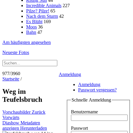
Rising Sun
44
Incredible Animals
227
Pilze? Pilze!
65
Nach dem Sturm
42
Es Blüht
169
Moos
36
Bahn
47
Am häufigsten angesehen
Neueste Fotos
977/3960
Anmeldung
Startseite
/
Anmeldung
Passwort vergessen?
Weg im
Teufelsbruch
Schnelle Anmeldung
Benutzername
Vorschaubilder
Zurück
Vorwärts
Diashow
Metadaten
Passwort
anzeigen
Herunterladen