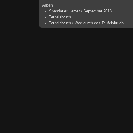
Alben
Spandauer Herbst
/
September 2018
Teufelsbruch
Teufelsbruch
/
Weg durch das Teufelsbruch