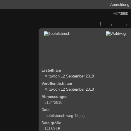
Anmeldung
982/3960
Erstellt am
Mittwoch 12 September 2018
Veröffentlicht am
Mittwoch 12 September 2018
Abmessungen
5184*2916
Datei
teufelsbruch-weg-13.jpg
Dateigröße
14180 kB