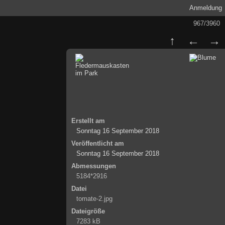
Anmeldung
967/3960
Erstellt am
Sonntag 16 September 2018
Veröffentlicht am
Sonntag 16 September 2018
Abmessungen
5184*2916
Datei
tomate-2.jpg
Dateigröße
7283 kB