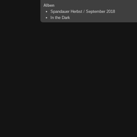
Alben
Spandauer Herbst
/
September 2018
In the Dark