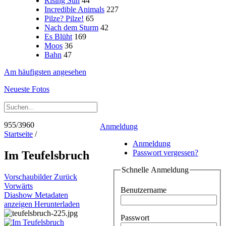
Rising Sun
44
Incredible Animals
227
Pilze? Pilze!
65
Nach dem Sturm
42
Es Blüht
169
Moos
36
Bahn
47
Am häufigsten angesehen
Neueste Fotos
955/3960
Anmeldung
Startseite
/
Anmeldung
Passwort vergessen?
Im Teufelsbruch
Schnelle Anmeldung
Vorschaubilder
Zurück
Vorwärts
Benutzername
Diashow
Metadaten
anzeigen
Herunterladen
Passwort