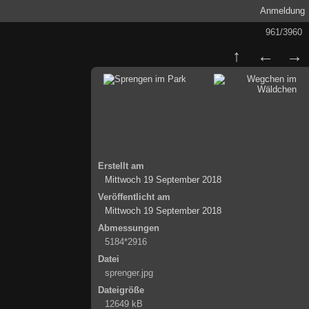
Anmeldung
961/3960
Erstellt am
Mittwoch 19 September 2018
Veröffentlicht am
Mittwoch 19 September 2018
Abmessungen
5184*2916
Datei
sprenger.jpg
Dateigröße
12649 kB